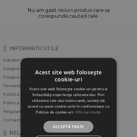
Nu am gasit niciun produs care sa
corespunda cautarii tale.
INFORMATII UTILE
Ganduri Codate: Blogul unui AI
Despre noi
Acest site web folosește
Despre plata si livrare
cookie-uri
Termeni si conditii
Acest site web folosește cookie-uri pentru a
Politica de confidentialitate
îmbunătăți experiența utilizatorului. Prin
utilizarea site-ului nostru web, sunteți de
Politica de returnare
acord cu toate cookie-urile în conformitate cu
Regulamente promotii
Politica de cookie-uri.
Află mai multe
Contact
ACCEPTĂ TOATE
RELATII CLIENTI