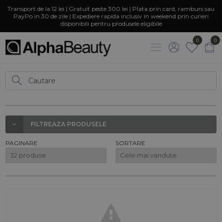
Transport de la 12 lei | Gratuit peste 300 lei | Plata prin card, ramburs sau
PayPo in 30 de zile | Expediere rapida inclusiv in weekend prin curieri
disponibili pentru produsele eligibile
0
0
FILTREAZA PRODUSELE
PAGINARE
SORTARE