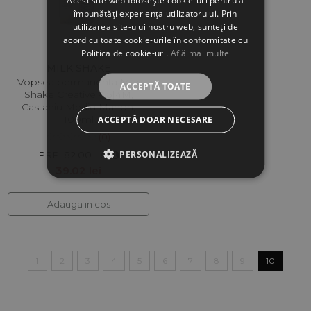
Acest site web folosește cookie-uri pentru a
îmbunătăți experiența utilizatorului. Prin
utilizarea site-ului nostru web, sunteți de
acord cu toate cookie-urile în conformitate cu
Politica de cookie-uri.
Află mai multe
MILK SHAKE
Vopsea permanenta Milk
ACCEPTĂ TOATE
Shake Creative 4.5|4M,
Castaniu Mediu Mahon,
100ml
ACCEPTĂ DOAR NECESARE
(0)
PERSONALIZEAZĂ
PRP: 82.00 Lei
39.02 lei
Adauga in cos
1
2
3
4
5
6
7
8
9
10