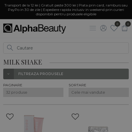
Transport de la 12 lei | Gratuit peste 300 lei | Plata prin card, ramburs sau
PayPo in 30 de zile | Expediere rapida inclusiv in weekend prin curieri
disponibili pentru produsele eligibile
0
0
MILK SHAKE
FILTREAZA PRODUSELE
PAGINARE
SORTARE