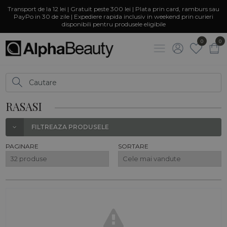
Transport de la 12 lei | Gratuit peste 300 lei | Plata prin card, ramburs sau
PayPo in 30 de zile | Expediere rapida inclusiv in weekend prin curieri
disponibili pentru produsele eligibile
0
0
RASASI
FILTREAZA PRODUSELE
PAGINARE
SORTARE