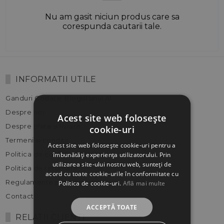
Nu am gasit niciun produs care sa
corespunda cautarii tale.
INFORMATII UTILE
Ganduri Codate: Blogul unui AI
Despre noi
Acest site web folosește
Despre plata si livrare
cookie-uri
Termeni si conditii
Acest site web folosește cookie-uri pentru a
Politica de confidentialitate
îmbunătăți experiența utilizatorului. Prin
utilizarea site-ului nostru web, sunteți de
Politica de returnare
acord cu toate cookie-urile în conformitate cu
Regulamente promotii
Politica de cookie-uri.
Află mai multe
Contact
ACCEPTĂ TOATE
RELATII CLIENTI