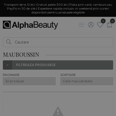
Transport de la 12 lei | Gratuit peste 300 lei | Plata prin card, ramburs sau
PayPo in 30 de zile | Expediere rapida inclusiv in weekend prin curieri
disponibili pentru produsele eligibile
0
0
MAUBOUSSIN
FILTREAZA PRODUSELE
PAGINARE
SORTARE