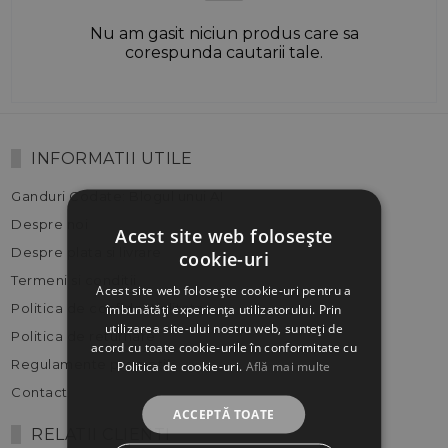
Nu am gasit niciun produs care sa
corespunda cautarii tale.
INFORMATII UTILE
Ganduri Codate: Blogul unui AI
Despre noi
Acest site web folosește
Despre plata si livrare
cookie-uri
Termeni si conditii
Acest site web folosește cookie-uri pentru a
Politica de confidentialitate
îmbunătăți experiența utilizatorului. Prin
utilizarea site-ului nostru web, sunteți de
Politica de returnare
acord cu toate cookie-urile în conformitate cu
Regulamente promotii
Politica de cookie-uri.
Află mai multe
Contact
ACCEPTĂ TOATE
RELATII CLIENTI