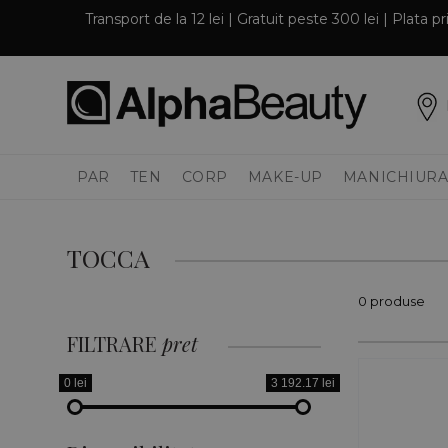
Transport de la 12 lei | Gratuit peste 300 lei | Plata 
PAR
TEN
CORP
MAKE-UP
MANICHIURA
TOCCA
0 produse
FILTRARE
pret
0 lei
3 192.17 lei