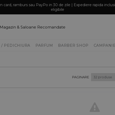
prin card, ramburs sau PayPo in 30 de zile | Expediere rapida inclu
eligibile
Magazin & Saloane Recomandate
 / PEDICHIURA
PARFUM
BARBER SHOP
CAMPANI
PAGINARE