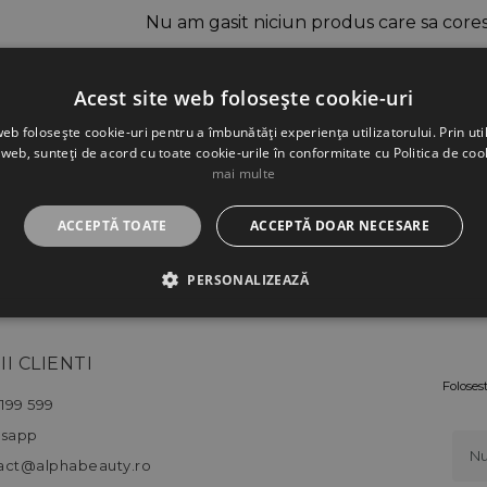
Nu am gasit niciun produs care sa cores
Acest site web folosește cookie-uri
web folosește cookie-uri pentru a îmbunătăți experiența utilizatorului. Prin util
 web, sunteți de acord cu toate cookie-urile în conformitate cu Politica de coo
mai multe
ACCEPTĂ TOATE
ACCEPTĂ DOAR NECESARE
PERSONALIZEAZĂ
II CLIENTI
Foloses
199 599
sapp
act@alphabeauty.ro