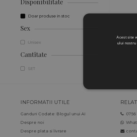
Disponibilitate
Doar produse in stoc
Sex
Acest site 
Unisex
ului nostru
Cantitate
SET
INFORMATII UTILE
RELAT
Ganduri Codate: Blogul unui AI
0756 
Despre noi
What
Despre plata si livrare
cont