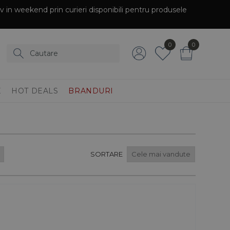
siv in weekend prin curieri disponibili pentru produsele
0
0
E
HOT DEALS
BRANDURI
SORTARE