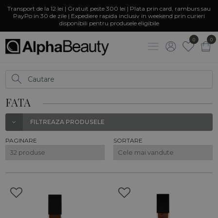
Transport de la 12 lei | Gratuit peste 300 lei | Plata prin card, ramburs sau
PayPo in 30 de zile | Expediere rapida inclusiv in weekend prin curieri
disponibili pentru produsele eligibile
0
0
FATA
FILTREAZA PRODUSELE
PAGINARE
SORTARE