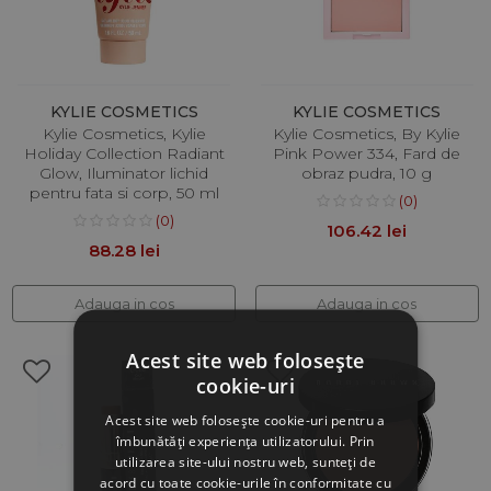
KYLIE COSMETICS
KYLIE COSMETICS
Kylie Cosmetics, Kylie
Kylie Cosmetics, By Kylie
Holiday Collection Radiant
Pink Power 334, Fard de
Glow, Iluminator lichid
obraz pudra, 10 g
pentru fata si corp, 50 ml
(0)
(0)
106.42 lei
88.28 lei
Adauga in cos
Adauga in cos
Acest site web folosește
cookie-uri
Acest site web folosește cookie-uri pentru a
îmbunătăți experiența utilizatorului. Prin
utilizarea site-ului nostru web, sunteți de
acord cu toate cookie-urile în conformitate cu