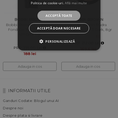
Politica de cookie-uri.
Află mai multe
ACCEPTĂ TOATE
BOBBI BROWN
BOBBI BROWN
Bobbi Brown Skin, Femei,
Bobbi Brown Pudra
ACCEPTĂ DOAR NECESARE
Fond De Ten Stick, Cool
Bronzanta, No.3 Dark, 8gr
Almond, 9gr
(0)
(0)
PERSONALIZEAZĂ
PRP: 212.00 Lei
PRP: 235.00 Lei
169.6 lei
188 lei
Adauga in cos
Adauga in cos
INFORMATII UTILE
Ganduri Codate: Blogul unui AI
Despre noi
Despre plata si livrare