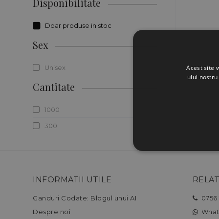
Disponibilitate
Doar produse in stoc
Sex
Acest site 
Unisex
ului nostru
Cantitate
1000
300
INFORMATII UTILE
RELAT
Ganduri Codate: Blogul unui AI
0756 
Despre noi
What