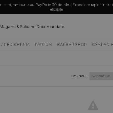
prin card, ramburs sau PayPo in 30 de zile | Expediere rapida inclu
eligibile
Magazin & Saloane Recomandate
 / PEDICHIURA
PARFUM
BARBER SHOP
CAMPANI
PAGINARE