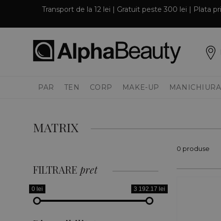
Transport de la 12 lei | Gratuit peste 300 lei | Plata 
PAR
TEN
CORP
MAKE-UP
MANICHIURA
MATRIX
0 produse
FILTRARE
pret
0 lei
3 192.17 lei