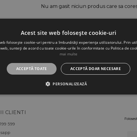
Nu am gasit niciun produs care sa cores
Acest site web folosește cookie-uri
web folosește cookie-uri pentru a îmbunătăți experiența utilizatorului. Prin util
 web, sunteți de acord cu toate cookie-urile în conformitate cu Politica de coo
mai multe
ACCEPTĂ TOATE
ACCEPTĂ DOAR NECESARE
PERSONALIZEAZĂ
II CLIENTI
Foloses
199 599
sapp