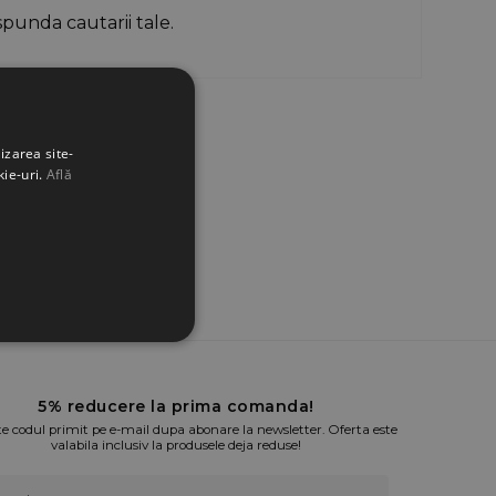
punda cautarii tale.
izarea site-
kie-uri.
Află
5% reducere la prima comanda!
te codul primit pe e-mail dupa abonare la newsletter. Oferta este
valabila inclusiv la produsele deja reduse!