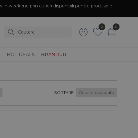
siv in weekend prin curieri disponibili pentru produsele
0
0
E
HOT DEALS
BRANDURI
SORTARE