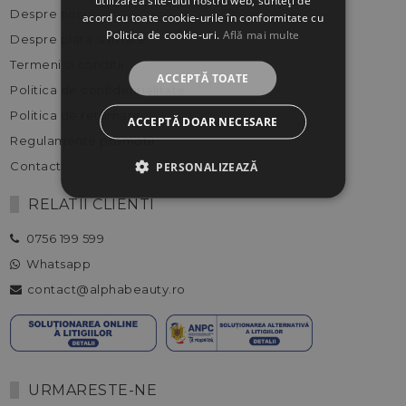
Despre noi
acord cu toate cookie-urile în conformitate cu
Politica de cookie-uri.
Află mai multe
Despre plata si livrare
Termeni si conditii
ACCEPTĂ TOATE
Politica de confidentialitate
Politica de returnare
ACCEPTĂ DOAR NECESARE
Regulamente promotii
PERSONALIZEAZĂ
Contact
RELATII CLIENTI
0756 199 599
Whatsapp
contact@alphabeauty.ro
URMARESTE-NE