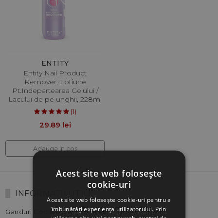
ENTITY
Entity Nail Product
Remover, Lotiune
Pt.Indepartearea Gelului /
Lacului de pe unghii, 228ml
(1)
29.89 lei
Adauga in cos
Acest site web folosește
cookie-uri
INFORMATII UTILE
Acest site web folosește cookie-uri pentru a
îmbunătăți experiența utilizatorului. Prin
Ganduri Codate: Blogul unui AI
utilizarea site-ului nostru web, sunteți de