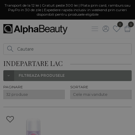
Transport de la 12 lei | Gratuit peste 300 lei | Plata prin card, ramburs sau
PayPo in 30 de zile | Expediere rapida inclusiv in weekend prin curieri
disponibili pentru produsele eligibile
0
0
INDEPARTARE LAC
FILTREAZA PRODUSELE
PAGINARE
SORTARE