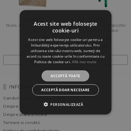
NUXE
NUXE
Acest site web folosește
Nuxe, Geanta textila bej tip
Nuxe Ice Globes, Dispozitiv
cookie-uri
tote
masaj facial racoritor
(0)
(0)
Acest site web folosește cookie-uri pentru a
îmbunătăți experiența utilizatorului. Prin
42.08 lei
25.34 lei
utilizarea site-ului nostru web, sunteți de
acord cu toate cookie-urile în conformitate cu
Adauga in cos
Adauga in cos
Politica de cookie-uri.
Află mai multe
ACCEPTĂ TOATE
INFORMATII UTILE
ACCEPTĂ DOAR NECESARE
Ganduri Codate: Blogul unui AI
PERSONALIZEAZĂ
Despre noi
Despre plata si livrare
Termeni si conditii
Politica de confidentialitate