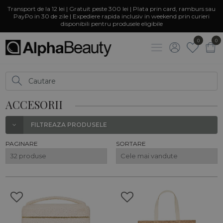
Transport de la 12 lei | Gratuit peste 300 lei | Plata prin card, ramburs sau
PayPo in 30 de zile | Expediere rapida inclusiv in weekend prin curieri
disponibili pentru produsele eligibile
0
0
ACCESORII
FILTREAZA PRODUSELE
PAGINARE
SORTARE