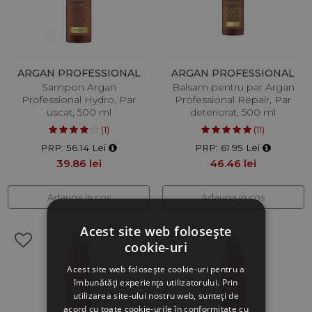
ARGAN PROFESSIONAL
ARGAN PROFESSIONAL
Sampon Argan
Balsam pentru par Argan
Professional Hydro, Par
Professional Repair, Par
uscat, 500 ml
deteriorat, 500 ml
(1)
(11)
PRP: 56.14 Lei
PRP: 61.95 Lei
39.86 lei
46.46 lei
Adauga in cos
Adauga in cos
Acest site web folosește
cookie-uri
Acest site web folosește cookie-uri pentru a
îmbunătăți experiența utilizatorului. Prin
utilizarea site-ului nostru web, sunteți de
acord cu toate cookie-urile în conformitate cu