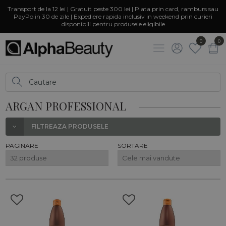
Transport de la 12 lei | Gratuit peste 300 lei | Plata prin card, ramburs sau
PayPo in 30 de zile | Expediere rapida inclusiv in weekend prin curieri
disponibili pentru produsele eligibile
0
0
ARGAN PROFESSIONAL
FILTREAZA PRODUSELE
PAGINARE
SORTARE