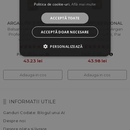
Politica de cookie-uri.
Află mai multe
ACCEPTĂ TOATE
ARGAN PROFESSIONAL
ARGAN PROFESSIONAL
Balsam pentru par Argan
Balsam pentru par Argan
ACCEPTĂ DOAR NECESARE
Professional Colour, Par
Professional Hydro, Par
vopsit, 500 ml
uscat, 500 ml
PERSONALIZEAZĂ
(8)
(2)
PRP: 57.64 Lei
PRP: 61.95 Lei
43.23 lei
43.98 lei
Adauga in cos
Adauga in cos
INFORMATII UTILE
Ganduri Codate: Blogul unui AI
Despre noi
Despre plata si livrare