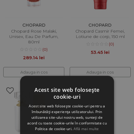
CHOPARD
CHOPARD
Chopard Rose Malaki,
Chopard Casmir Femei,
Unisex, Eau De Parfum,
Lotiune de corp, 150 ml
80ml
(0)
(0)
53.45 lei
289.14 lei
Adauga in cos
Adauga in cos
Acest site web folosește
cookie-uri
Acest site web folosește cookie-uri pentru a
îmbunătăți experiența utilizatorului. Prin
utilizarea site-ului nostru web, sunteți de
acord cu toate cookie-urile în conformitate cu
Politica de cookie-uri.
Află mai multe