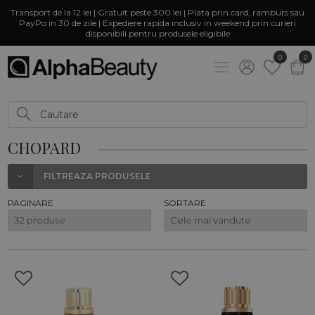
Transport de la 12 lei | Gratuit peste 300 lei | Plata prin card, ramburs sau
PayPo in 30 de zile | Expediere rapida inclusiv in weekend prin curieri
disponibili pentru produsele eligibile
0
0
CHOPARD
FILTREAZA PRODUSELE
PAGINARE
SORTARE