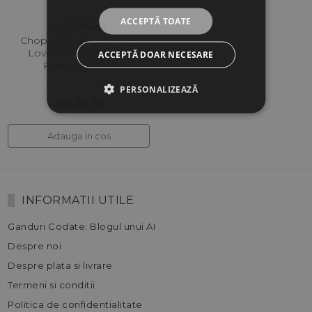
ACCEPTĂ TOATE
CHOPARD
Chopard Wish Sparkling
Love, Femei, Eau De
ACCEPTĂ DOAR NECESARE
Parfum, 100ml
(0)
PERSONALIZEAZĂ
313.96 lei
Adauga in cos
INFORMATII UTILE
Ganduri Codate: Blogul unui AI
Despre noi
Despre plata si livrare
Termeni si conditii
Politica de confidentialitate