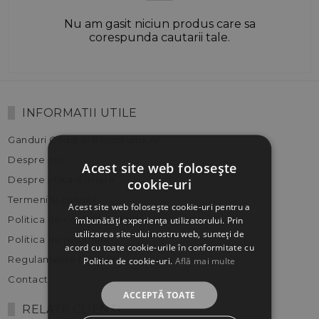
Nu am gasit niciun produs care sa
corespunda cautarii tale.
INFORMATII UTILE
Ganduri Codate: Blogul unui AI
Despre noi
Acest site web folosește
Despre plata si livrare
cookie-uri
Termeni si conditii
Acest site web folosește cookie-uri pentru a
Politica de confidentialitate
îmbunătăți experiența utilizatorului. Prin
utilizarea site-ului nostru web, sunteți de
Politica de returnare
acord cu toate cookie-urile în conformitate cu
Regulamente promotii
Politica de cookie-uri.
Află mai multe
Contact
ACCEPTĂ TOATE
RELATII CLIENTI