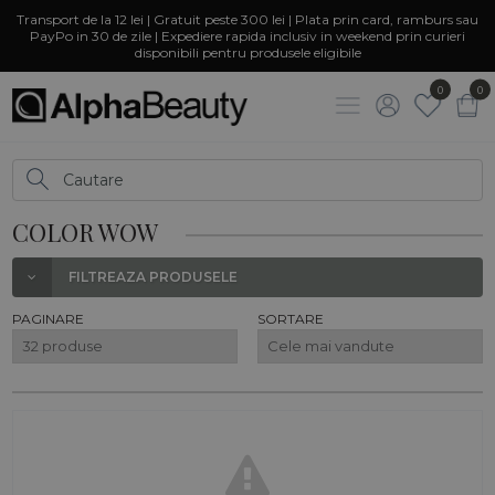
Transport de la 12 lei | Gratuit peste 300 lei | Plata prin card, ramburs sau
PayPo in 30 de zile | Expediere rapida inclusiv in weekend prin curieri
disponibili pentru produsele eligibile
0
0
COLOR WOW
FILTREAZA PRODUSELE
PAGINARE
SORTARE