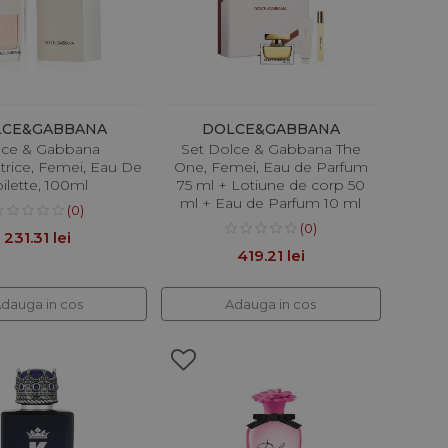
LCE&GABBANA
DOLCE&GABBANA
lce & Gabbana
Set Dolce & Gabbana The
trice, Femei, Eau De
One, Femei, Eau de Parfum
oilette, 100ml
75 ml + Lotiune de corp 50
ml + Eau de Parfum 10 ml
(0)
(0)
231.31 lei
419.21 lei
dauga in cos
Adauga in cos