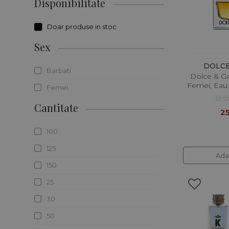
Disponibilitate
Doar produse in stoc
Sex
DOLC
Barbati
Dolce & G
Femei, Eau
Femei
Cantitate
25
100
125
Ada
150
25
30
50