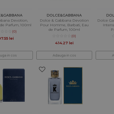
E&GABBANA
DOLCE&GABBANA
DO
bana Devotion,
Dolce & Gabbana Devotion
Dolce Ga
 de Parfum, 100ml
Pour Homme, Barbati, Eau
Inten
de Parfum, 100ml
P
(0)
(0)
7.55 lei
414.27 lei
uga in cos
Adauga in cos
A