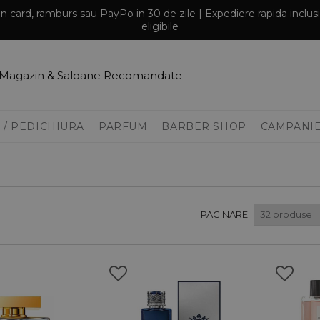
prin card, ramburs sau PayPo in 30 de zile | Expediere rapida inclu
eligibile
Magazin & Saloane Recomandate
 / PEDICHIURA
PARFUM
BARBER SHOP
CAMPANI
PAGINARE