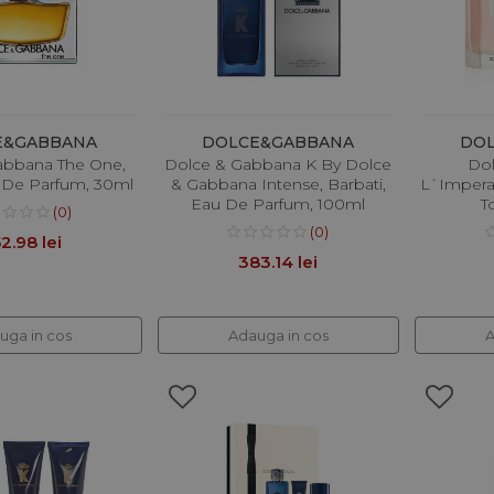
E&GABBANA
DOLCE&GABBANA
DO
abbana The One,
Dolce & Gabbana K By Dolce
Do
 De Parfum, 30ml
& Gabbana Intense, Barbati,
L`Impera
Eau De Parfum, 100ml
T
(0)
(0)
2.98 lei
383.14 lei
uga in cos
Adauga in cos
A