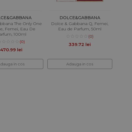
LCE&GABBANA
DOLCE&GABBANA
bbana The Only One
Dolce & Gabbana Q, Femei,
se, Femei, Eau De
Eau de Parfum, 50ml
arfum, 100ml
(0)
(0)
339.72 lei
470.99 lei
dauga in cos
Adauga in cos