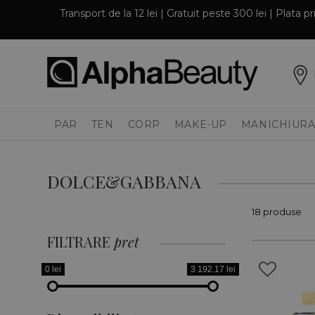
Transport de la 12 lei | Gratuit peste 300 lei | Plata 
PAR
TEN
CORP
MAKE-UP
MANICHIURA
DOLCE&GABBANA
18 produse
FILTRARE
pret
0 lei
3 192.17 lei