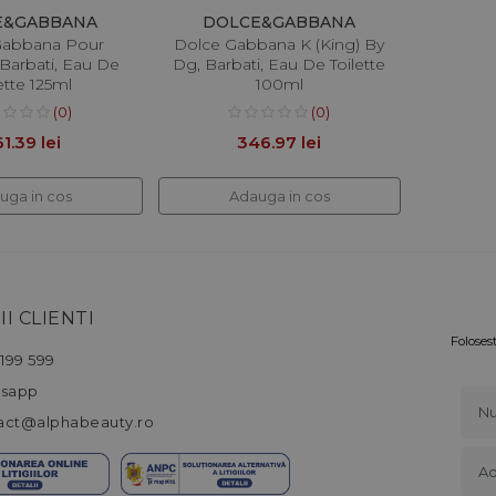
E&GABBANA
DOLCE&GABBANA
Gabbana Pour
Dolce Gabbana K (King) By
arbati, Eau De
Dg, Barbati, Eau De Toilette
ette 125ml
100ml
(0)
(0)
1.39 lei
346.97 lei
uga in cos
Adauga in cos
II CLIENTI
Foloses
199 599
sapp
act@alphabeauty.ro