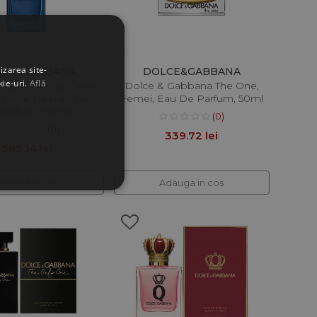
izarea site-
LCE&GABBANA
DOLCE&GABBANA
kie-uri.
Află
Gabbana K By Dolce
Dolce & Gabbana The One,
bana, Barbati, Eau
Femei, Eau De Parfum, 50ml
Parfum, 100ml
(0)
(0)
339.72 lei
383.14 lei
dauga in cos
Adauga in cos