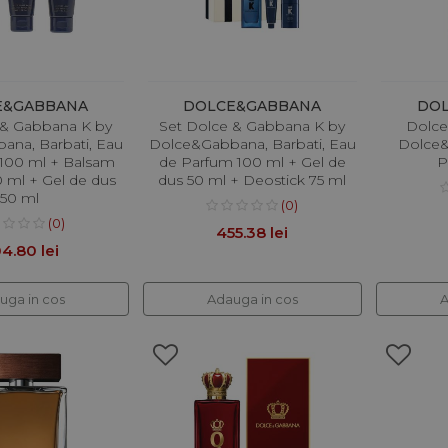
E&GABBANA
DOLCE&GABBANA
DO
 & Gabbana K by
Set Dolce & Gabbana K by
Dolce
ana, Barbati, Eau
Dolce&Gabbana, Barbati, Eau
Dolce&
e 100 ml + Balsam
de Parfum 100 ml + Gel de
P
0 ml + Gel de dus
dus 50 ml + Deostick 75 ml
50 ml
(0)
(0)
455.38 lei
4.80 lei
uga in cos
Adauga in cos
A