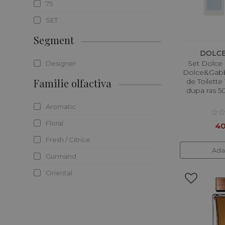
75
SET
Segment
DOLC
Set Dolce
Designer
Dolce&Gabb
Familie olfactiva
de Toilett
dupa ras 5
Aromatic
Floral
40
Fresh / Citrice
Ada
Gurmand
Oriental