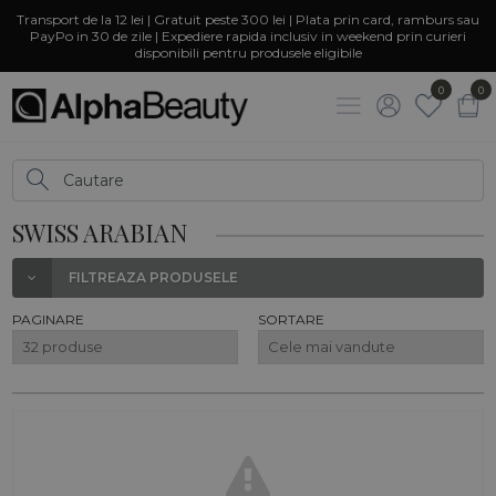
Transport de la 12 lei | Gratuit peste 300 lei | Plata prin card, ramburs sau
PayPo in 30 de zile | Expediere rapida inclusiv in weekend prin curieri
disponibili pentru produsele eligibile
0
0
SWISS ARABIAN
FILTREAZA PRODUSELE
PAGINARE
SORTARE