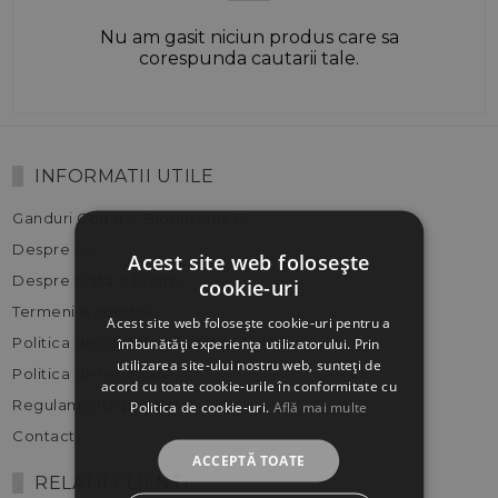
Nu am gasit niciun produs care sa
corespunda cautarii tale.
INFORMATII UTILE
Ganduri Codate: Blogul unui AI
Despre noi
Acest site web folosește
Despre plata si livrare
cookie-uri
Termeni si conditii
Acest site web folosește cookie-uri pentru a
Politica de confidentialitate
îmbunătăți experiența utilizatorului. Prin
utilizarea site-ului nostru web, sunteți de
Politica de returnare
acord cu toate cookie-urile în conformitate cu
Regulamente promotii
Politica de cookie-uri.
Află mai multe
Contact
ACCEPTĂ TOATE
RELATII CLIENTI