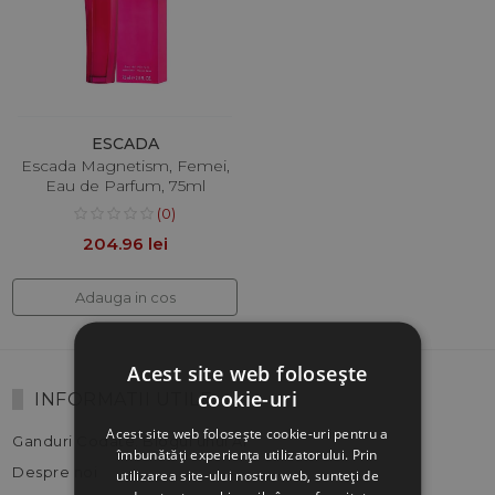
ESCADA
Escada Magnetism, Femei,
Eau de Parfum, 75ml
(0)
204.96 lei
Adauga in cos
Acest site web folosește
cookie-uri
INFORMATII UTILE
Acest site web folosește cookie-uri pentru a
Ganduri Codate: Blogul unui AI
îmbunătăți experiența utilizatorului. Prin
Despre noi
utilizarea site-ului nostru web, sunteți de