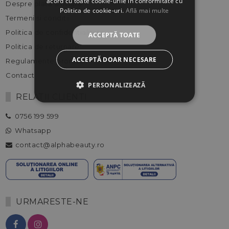
acord cu toate cookie-urile în conformitate cu
Despre plata si livrare
Politica de cookie-uri.
Află mai multe
Termeni si conditii
Politica de confidentialitate
ACCEPTĂ TOATE
Politica de returnare
ACCEPTĂ DOAR NECESARE
Regulamente promotii
Contact
PERSONALIZEAZĂ
RELATII CLIENTI
0756 199 599
Whatsapp
contact@alphabeauty.ro
URMARESTE-NE