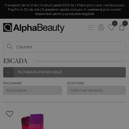
Transport de la 12 lei | Gratuit peste 300 lei | Plata prin card, ramburs sau
PayPo in 30 de zile | Expediere rapida inclusiv in weekend prin curieri
disponibili pentru produsele eligibile
0
0
ESCADA
FILTREAZA PRODUSELE
PAGINARE
SORTARE