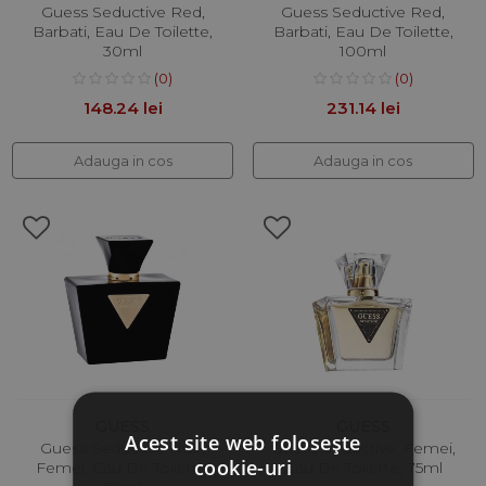
Guess Seductive Red,
Guess Seductive Red,
Barbati, Eau De Toilette,
Barbati, Eau De Toilette,
30ml
100ml
(0)
(0)
148.24 lei
231.14 lei
Adauga in cos
Adauga in cos
GUESS
GUESS
Acest site web folosește
Guess Seductive Noir,
Guess Seductive, Femei,
cookie-uri
Femei, Eau De Toilette,
Eau De Toilette, 75ml