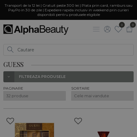
Transport de la 12 lei | Gratuit peste 300 lei | Plata prin card, ramburs sau
PayPo in 30 de zile | Expediere rapida inclusiv in weekend prin curieri
disponibili pentru produsele eligibile
0
0
GUESS
FILTREAZA PRODUSELE
PAGINARE
SORTARE