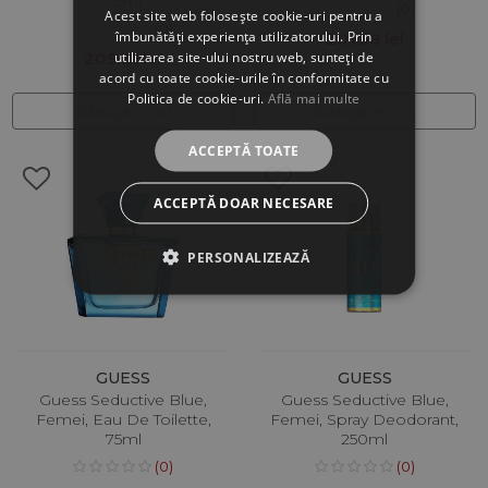
75ml
(0)
Acest site web folosește cookie-uri pentru a
(0)
îmbunătăți experiența utilizatorului. Prin
201.38 lei
utilizarea site-ului nostru web, sunteți de
209.31 lei
acord cu toate cookie-urile în conformitate cu
Politica de cookie-uri.
Află mai multe
Adauga in cos
Adauga in cos
ACCEPTĂ TOATE
ACCEPTĂ DOAR NECESARE
PERSONALIZEAZĂ
GUESS
GUESS
Guess Seductive Blue,
Guess Seductive Blue,
Femei, Eau De Toilette,
Femei, Spray Deodorant,
75ml
250ml
(0)
(0)