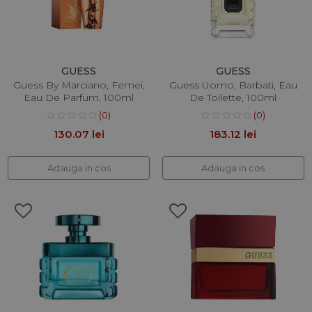
GUESS
GUESS
Guess By Marciano, Femei,
Guess Uomo, Barbati, Eau
Eau De Parfum, 100ml
De Toilette, 100ml
(0)
(0)
130.07 lei
183.12 lei
Adauga in cos
Adauga in cos