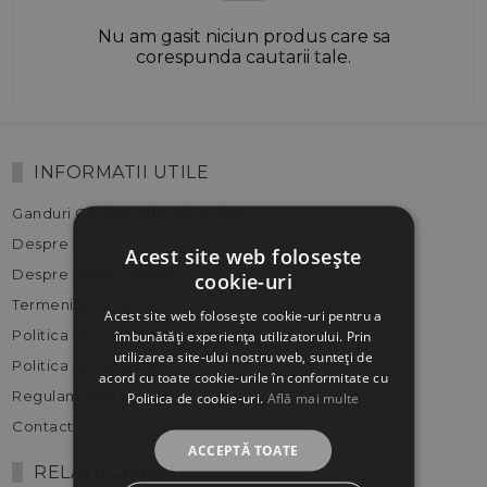
Nu am gasit niciun produs care sa
corespunda cautarii tale.
INFORMATII UTILE
Ganduri Codate: Blogul unui AI
Despre noi
Acest site web folosește
Despre plata si livrare
cookie-uri
Termeni si conditii
Acest site web folosește cookie-uri pentru a
Politica de confidentialitate
îmbunătăți experiența utilizatorului. Prin
utilizarea site-ului nostru web, sunteți de
Politica de returnare
acord cu toate cookie-urile în conformitate cu
Regulamente promotii
Politica de cookie-uri.
Află mai multe
Contact
ACCEPTĂ TOATE
RELATII CLIENTI