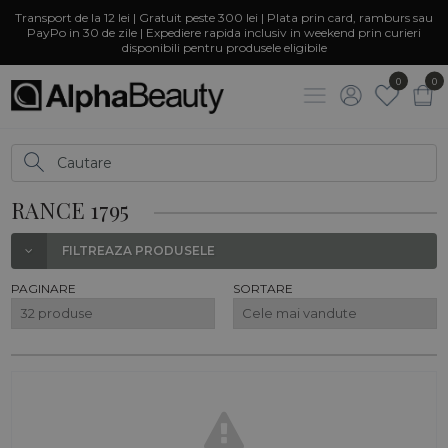
Transport de la 12 lei | Gratuit peste 300 lei | Plata prin card, ramburs sau
PayPo in 30 de zile | Expediere rapida inclusiv in weekend prin curieri
disponibili pentru produsele eligibile
0
0
RANCE 1795
FILTREAZA PRODUSELE
PAGINARE
SORTARE