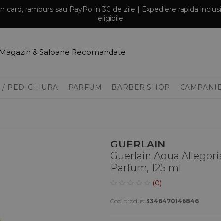
prin card, ramburs sau PayPo in 30 de zile | Expediere rapida inclu
eligibile
Magazin & Saloane Recomandate
 / PEDICHIURA
PARFUM
BARBER SHOP
CAMPANI
GUERLAIN
Guerlain Aqua Allegori
Parfum, 125 ml
(0)
Cod produs:
3346470146846