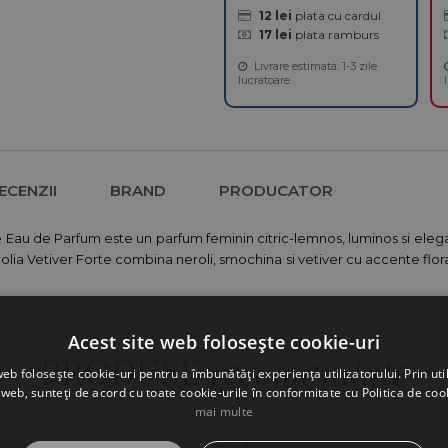
12 lei
plata cu cardul
17 lei
plata ramburs
Livrare estimata: 1-3 zile
lucratoare
ECENZII
BRAND
PRODUCATOR
 Eau de Parfum este un parfum feminin citric-lemnos, luminos si elegan
rolia Vetiver Forte combina neroli, smochina si vetiver cu accente flo
Acest site web folosește cookie-uri
PRODUSE
recomandate
web folosește cookie-uri pentru a îmbunătăți experiența utilizatorului. Prin util
 web, sunteți de acord cu toate cookie-urile în conformitate cu Politica de coo
mai multe