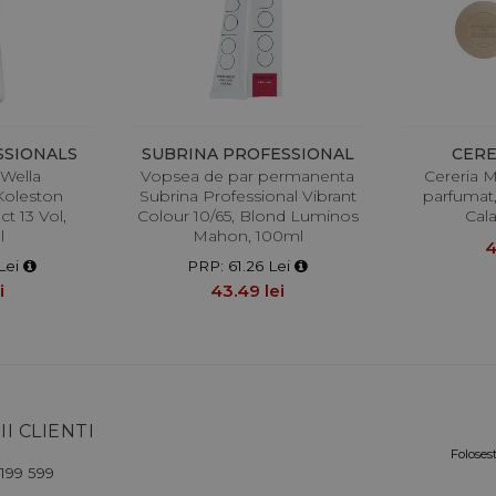
SSIONALS
SUBRINA PROFESSIONAL
CERE
Wella
Vopsea de par permanenta
Cereria M
Koleston
Subrina Professional Vibrant
parfumat
t 13 Vol,
Colour 10/65, Blond Luminos
Cala
l
Mahon, 100ml
4
Lei
PRP: 61.26 Lei
i
43.49 lei
II CLIENTI
Foloses
199 599