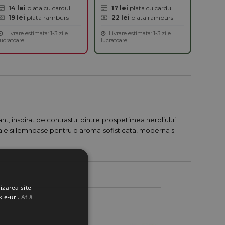
14 lei
plata cu cardul
17 lei
plata cu cardul
19 lei
plata ramburs
22 lei
plata ramburs
Livrare estimata: 1-3 zile
Livrare estimata: 1-3 zile
lucratoare
lucratoare
t, inspirat de contrastul dintre prospetimea neroliului
rale si lemnoase pentru o aroma sofisticata, moderna si
izarea site-
kie-uri.
Află