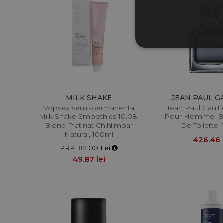
MILK SHAKE
JEAN PAUL G
Vopsea semi-permanenta
Jean Paul Gaulti
Milk Shake Smoothies 10.08,
Pour Homme, Ba
Blond Platinat Chihlimbar
De Toilette,
Natural, 100ml
426.46 
PRP: 82.00 Lei
49.87 lei