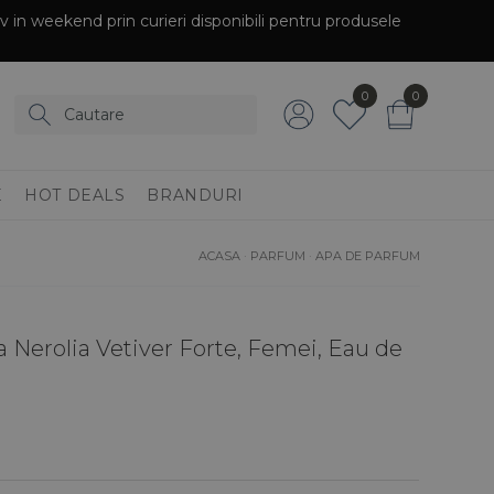
siv in weekend prin curieri disponibili pentru produsele
0
0
E
HOT DEALS
BRANDURI
ACASA
·
PARFUM
·
APA DE PARFUM
a Nerolia Vetiver Forte, Femei, Eau de