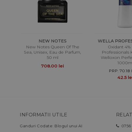
NEW NOTES
WELLA PROFE
New Notes Queen Of The
Oxidant 4% 
Sea, Unisex, Eau de Parfum,
Professionals 
50 ml
Welloxon Perfec
1000m
708.00 lei
PRP: 70.18 
42.5 le
INFORMATII UTILE
RELAT
Ganduri Codate: Blogul unui AI
0756 