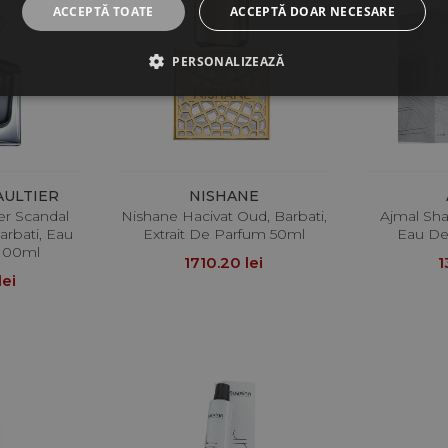
ACCEPTĂ TOATE
ACCEPTĂ DOAR NECESARE
PERSONALIZEAZĂ
AULTIER
NISHANE
er Scandal
Nishane Hacivat Oud, Barbati,
Ajmal Sha
rbati, Eau
Extrait De Parfum 50ml
Eau De
 100ml
1710.20 lei
1
lei