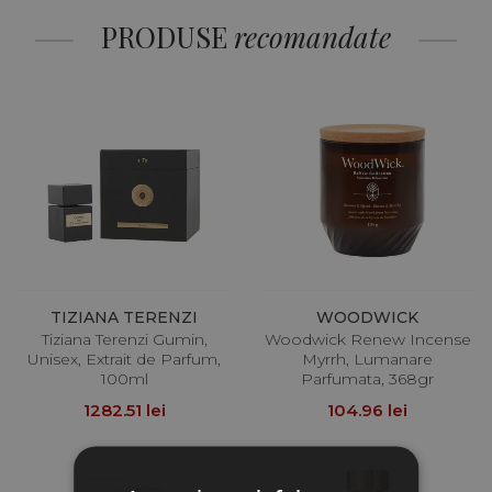
PRODUSE
recomandate
TIZIANA TERENZI
WOODWICK
Tiziana Terenzi Gumin,
Woodwick Renew Incense
Unisex, Extrait de Parfum,
Myrrh, Lumanare
100ml
Parfumata, 368gr
1282.51 lei
104.96 lei