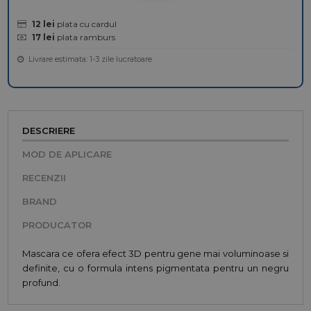
12 lei
plata cu cardul
17 lei
plata ramburs
Livrare estimata: 1-3 zile lucratoare
DESCRIERE
MOD DE APLICARE
RECENZII
BRAND
PRODUCATOR
Mascara ce ofera efect 3D pentru gene mai voluminoase si
definite, cu o formula intens pigmentata pentru un negru
profund.