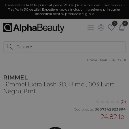
Transport de la 12 lei | Gratuit peste 300 lei | Plata prin card, ramburs sau
PayPo in 30 de zile | Expediere rapida inclusiv in weekend prin curieri
disponibili pentru produsele eligibile
0
0
ACASA
·
MAKE-UP
·
OCHI
RIMMEL
Rimmel Extra Lash 3D, Rimel, 003 Extra
Negru, 8ml
(0)
Cod produs:
3607342923904
24.82 lei