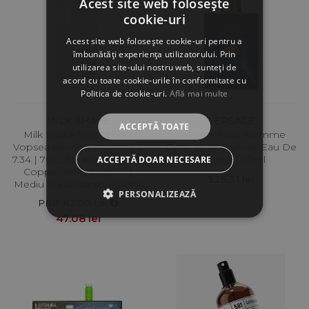
Acest site web folosește
cookie-uri
Acest site web folosește cookie-uri pentru a
îmbunătăți experiența utilizatorului. Prin
utilizarea site-ului nostru web, sunteți de
acord cu toate cookie-urile în conformitate cu
Politica de cookie-uri.
Află mai multe
MILK SHAKE
VERSACE
ACCEPTĂ TOATE
Milk Shake Smoothies,
Versace Pour Homme
Vopsea demi-permanenta,
Dylan Blue, Barbati, Eau De
7.34 | 7GC, Medium Golden
Toilette, 100ml
ACCEPTĂ DOAR NECESARE
Copper Blonde, Blond
325.31 lei
Mediu Auriu Aramiu, 100ml
PERSONALIZEAZĂ
PRP: 82.00 Lei
47.08 lei