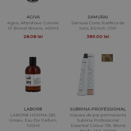
AGIVA
SAMURAI
Agiva, Aftershave Colonie
Samurai Corra, foarfeca de
01 Boreal Breeze, 400ml
tuns, 6.5 inch, ST47
28.08 lei
389.00 lei
LABOR8
SUBRINA PROFESSIONAL
LABOR8 HOHMA 281,
Vopsea de par permanenta
Unisex, Eau De Parfum,
Subrina Professional
100ml
Essential Colour 7/8, Blond
Mediu Mat, 100ml