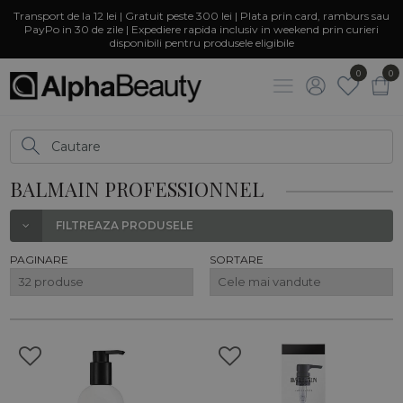
Transport de la 12 lei | Gratuit peste 300 lei | Plata prin card, ramburs sau
PayPo in 30 de zile | Expediere rapida inclusiv in weekend prin curieri
disponibili pentru produsele eligibile
0
0
BALMAIN PROFESSIONNEL
FILTREAZA PRODUSELE
PAGINARE
SORTARE