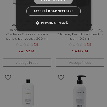
ACCEPTĂ DOAR NECESARE
BALMAIN
BALMAIN
PERSONALIZEAZĂ
PROFESSIONNEL
PROFESSIONNEL
Balmain Professionnel
Balmain Professionnel Clay,
Couleurs Couture, Masca
7 Nivele, Decolorant pentru
pentru par vopsit, 200 ml
par, 400 ml
(0)
(0)
245.52 lei
94.68 lei
Adauga in cos
Adauga in cos