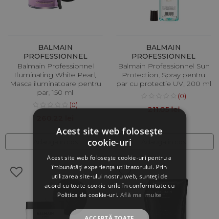
BALMAIN
BALMAIN
PROFESSIONNEL
PROFESSIONNEL
Balmain Professionnel
Balmain Professionnel Sun
Iluminating White Pearl,
Protection, Spray pentru
Masca iluminatoare pentru
par cu protectie UV, 200 ml
par, 150 ml
(0)
(0)
211.05 lei
260.22 lei
Acest site web folosește
cookie-uri
Adauga in cos
Adauga in cos
Acest site web folosește cookie-uri pentru a
îmbunătăți experiența utilizatorului. Prin
utilizarea site-ului nostru web, sunteți de
acord cu toate cookie-urile în conformitate cu
Politica de cookie-uri.
Află mai multe
ACCEPTĂ TOATE