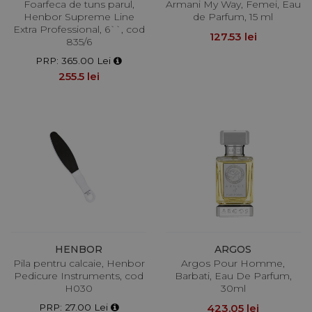
Foarfeca de tuns parul,
Armani My Way, Femei, Eau
Henbor Supreme Line
de Parfum, 15 ml
Extra Professional, 6``, cod
127.53 lei
835/6
PRP: 365.00 Lei
255.5 lei
HENBOR
ARGOS
Pila pentru calcaie, Henbor
Argos Pour Homme,
Pedicure Instruments, cod
Barbati, Eau De Parfum,
H030
30ml
PRP: 27.00 Lei
423.05 lei