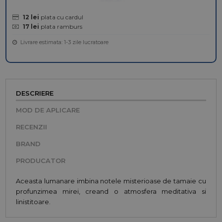
12 lei
plata cu cardul
17 lei
plata ramburs
Livrare estimata: 1-3 zile lucratoare
DESCRIERE
MOD DE APLICARE
RECENZII
BRAND
PRODUCATOR
Aceasta lumanare imbina notele misterioase de tamaie cu
profunzimea mirei, creand o atmosfera meditativa si
linistitoare.