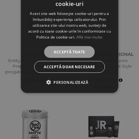
cookie-uri
Acest site web folosește cookie-uri pentru a
îmbunătăți experiența utilizatorului. Prin
utilizarea site-ului nostru web, sunteți de
acord cu toate cookie-urile în conformitate cu
Politica de cookie-uri.
Află mai multe
ACCEPTĂ TOATE
ENTITY
SUBRINA PROFESSIONAL
Entity Beauty Natural Nail
Spray pentru stralucire
Prep, Lotiune pentru
Subrina Professional Style
ACCEPTĂ DOAR NECESARE
pregatirea unghiilor, 228 ml
Finish, 300ml
30.40 lei
PRP: 108.49 Lei
PERSONALIZEAZĂ
77.03 lei