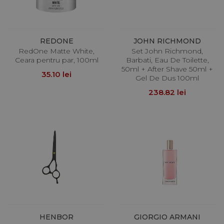
REDONE
JOHN RICHMOND
RedOne Matte White,
Set John Richmond,
Ceara pentru par, 100ml
Barbati, Eau De Toilette,
50ml + After Shave 50ml +
35.10 lei
Gel De Dus 100ml
238.82 lei
HENBOR
GIORGIO ARMANI