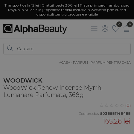
Transport de la 12 lei | Gratuit peste 300 lei | Plata prin card, ramburs sau
PayPo in 30 de zile | Expediere rapida inclusiv in weekend prin curieri
disponibili pentru produsele eligibile
0
0
ACASA
·
PARFUM
·
PARFUM PENTRU CASA
WOODWICK
WoodWick Renew Incense Myrrh,
Lumanare Parfumata, 368g
(0)
Cod produs:
5038581148458
165.26 lei