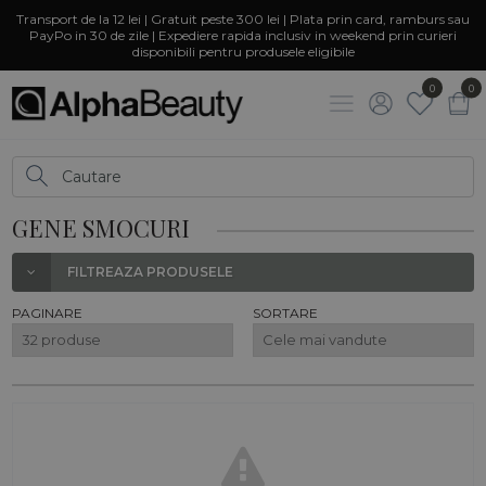
Transport de la 12 lei | Gratuit peste 300 lei | Plata prin card, ramburs sau
PayPo in 30 de zile | Expediere rapida inclusiv in weekend prin curieri
disponibili pentru produsele eligibile
0
0
GENE SMOCURI
FILTREAZA PRODUSELE
PAGINARE
SORTARE