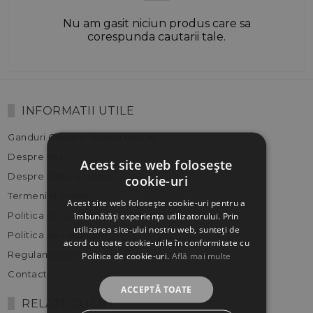
Nu am gasit niciun produs care sa
corespunda cautarii tale.
INFORMATII UTILE
Ganduri Codate: Blogul unui AI
Despre noi
Acest site web folosește
Despre plata si livrare
cookie-uri
Termeni si conditii
Acest site web folosește cookie-uri pentru a
Politica de confidentialitate
îmbunătăți experiența utilizatorului. Prin
utilizarea site-ului nostru web, sunteți de
Politica de returnare
acord cu toate cookie-urile în conformitate cu
Regulamente promotii
Politica de cookie-uri.
Află mai multe
Contact
ACCEPTĂ TOATE
RELATII CLIENTI