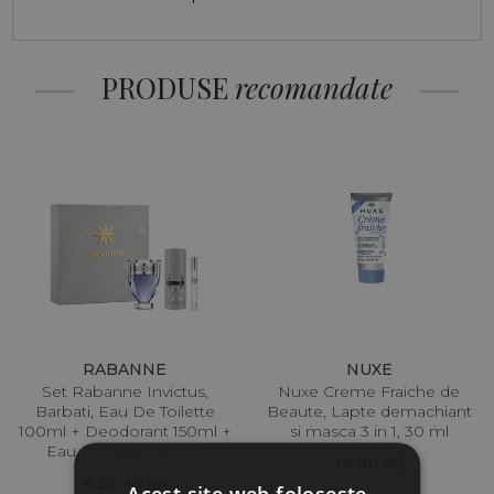
PRODUSE
recomandate
RABANNE
NUXE
Set Rabanne Invictus,
Nuxe Creme Fraiche de
Barbati, Eau De Toilette
Beaute, Lapte demachiant
100ml + Deodorant 150ml +
si masca 3 in 1, 30 ml
Eau De Toilette 10ml
14.90 lei
426.46 lei
Acest site web folosește