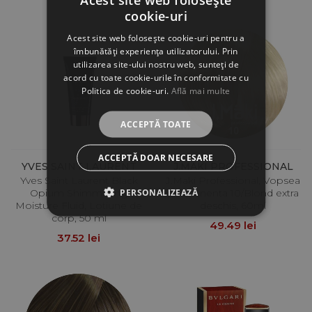
cookie-uri
Acest site web folosește cookie-uri pentru a
îmbunătăți experiența utilizatorului. Prin
utilizarea site-ului nostru web, sunteți de
acord cu toate cookie-urile în conformitate cu
Politica de cookie-uri.
Află mai multe
ACCEPTĂ TOATE
ACCEPTĂ DOAR NECESARE
YVES SAINT LAURENT
J.MAKI PROFESSIONAL
Yves Saint Laurent Black
J.Maki Professional, Vopsea
PERSONALIZEAZĂ
Opium Shimmering
permanenta 10/Blond extra
Moisture Fluid, Lotiune de
deschis, 60ml
corp, 50 ml
49.49 lei
37.52 lei