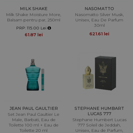
MILK SHAKE
NASOMATTO
Milk Shake Moisture More,
Nasomatto Silver Musk,
Balsam pentru par, 250ml
Unisex, Eau De Parfum
30ml
PRP: 115.00 Lei
621.61 lei
61.87 lei
JEAN PAUL GAULTIER
STEPHANE HUMBART
LUCAS 777
Set Jean Paul Gaultier Le
Male, Barbati, Eau de
Stephane Humbert Lucas
Toilette 100 ml + Eau de
777 Soleil de Jeddah,
Toilette 20 ml
Unisex, Eau de Parfum,