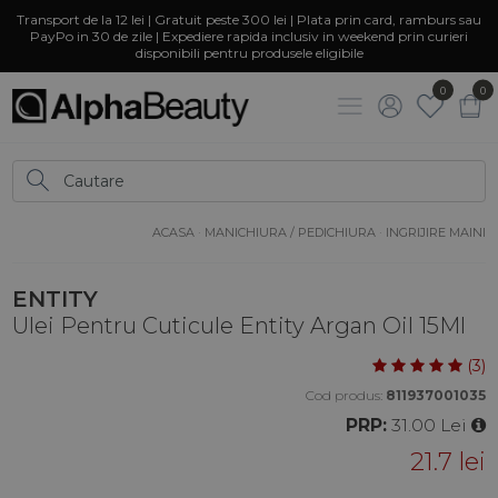
Transport de la 12 lei | Gratuit peste 300 lei | Plata prin card, ramburs sau
PayPo in 30 de zile | Expediere rapida inclusiv in weekend prin curieri
disponibili pentru produsele eligibile
0
0
ACASA
·
MANICHIURA / PEDICHIURA
·
INGRIJIRE MAINI
ENTITY
Ulei Pentru Cuticule Entity Argan Oil 15Ml
(3)
Cod produs:
811937001035
PRP:
31.00 Lei
21.7 lei