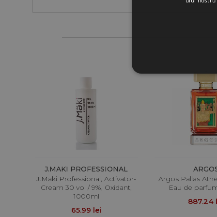
ului nostru
J.MAKI PROFESSIONAL
ARGO
J.Maki Professional, Activator-
Argos Pallas Athe
Cream 30 vol / 9%, Oxidant,
Eau de parfu
1000ml
887.24 l
65.99 lei