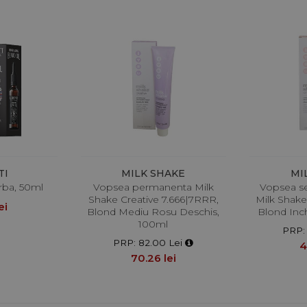
TI
MILK SHAKE
MI
arba, 50ml
Vopsea permanenta Milk
Vopsea s
Shake Creative 7.666|7RRR,
Milk Shak
ei
Blond Mediu Rosu Deschis,
Blond Inch
100ml
PRP:
PRP: 82.00 Lei
4
70.26 lei