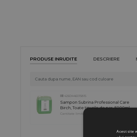
PRODUSE INRUDITE
DESCRIERE
4260446015815
Sampon Subrina Professional Care
Birch, Toate tipurile de par, 5000ml
Cantitate limitata
Acest site 