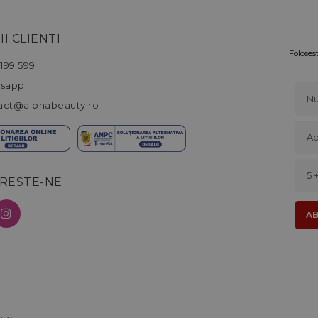
II CLIENTI
Foloses
199 599
sapp
act@alphabeauty.ro
RESTE-NE