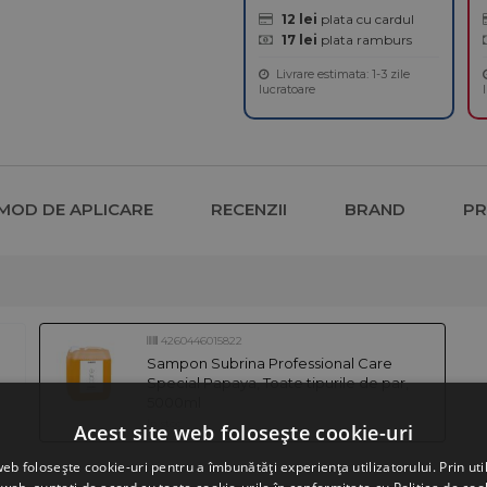
12 lei
plata cu cardul
17 lei
plata ramburs
Livrare estimata: 1-3 zile
lucratoare
MOD DE APLICARE
RECENZII
BRAND
P
4260446015822
Sampon Subrina Professional Care
Special Papaya, Toate tipurile de par,
5000ml
In stoc
Acest site web folosește cookie-uri
web folosește cookie-uri pentru a îmbunătăți experiența utilizatorului. Prin util