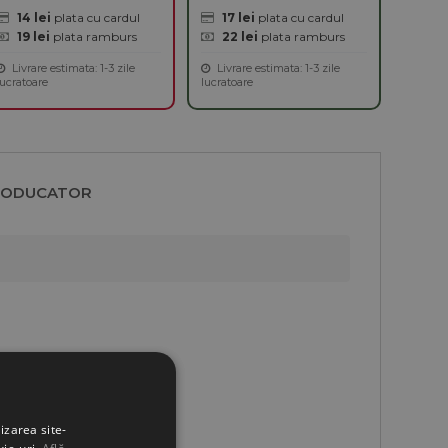
14 lei
plata cu cardul
17 lei
plata cu cardul
19 lei
plata ramburs
22 lei
plata ramburs
Livrare estimata: 1-3 zile
Livrare estimata: 1-3 zile
lucratoare
lucratoare
RODUCATOR
izarea site-