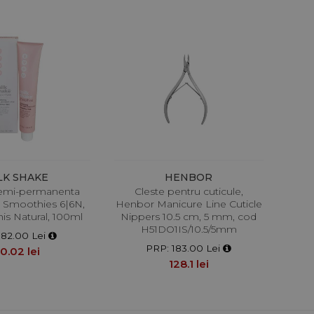
LK SHAKE
HENBOR
emi-permanenta
Cleste pentru cuticule,
e Smoothies 6|6N,
Henbor Manicure Line Cuticle
is Natural, 100ml
Nippers 10.5 cm, 5 mm, cod
H51DO1IS/10.5/5mm
 82.00 Lei
PRP: 183.00 Lei
0.02 lei
128.1 lei