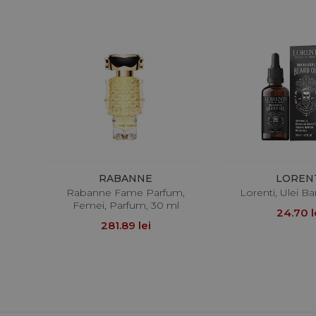
RABANNE
LOREN
Rabanne Fame Parfum,
Lorenti, Ulei B
Femei, Parfum, 30 ml
24.70 l
281.89 lei