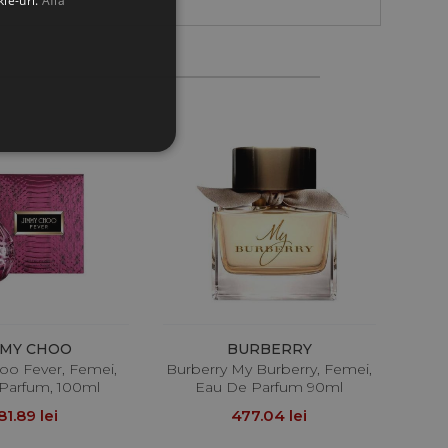
kie-uri.
Află
MMY CHOO
BURBERRY
o Fever, Femei,
Burberry My Burberry, Femei,
Parfum, 100ml
Eau De Parfum 90ml
81.89 lei
477.04 lei