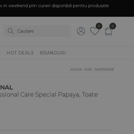
siv in weekend prin curieri disponibili pentru produsele
0
0
E
HOT DEALS
BRANDURI
ACASA
·
PAR
·
SAMPOANE
ONAL
sional Care Special Papaya, Toate