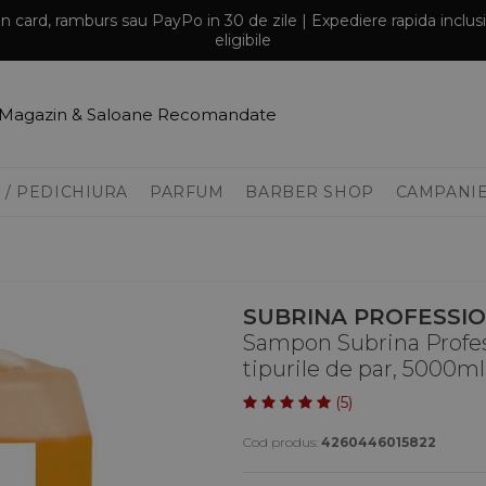
prin card, ramburs sau PayPo in 30 de zile | Expediere rapida inclu
eligibile
Magazin & Saloane Recomandate
 / PEDICHIURA
PARFUM
BARBER SHOP
CAMPANI
SUBRINA PROFESSI
Sampon Subrina Profes
tipurile de par, 5000ml
(5)
Cod produs:
4260446015822