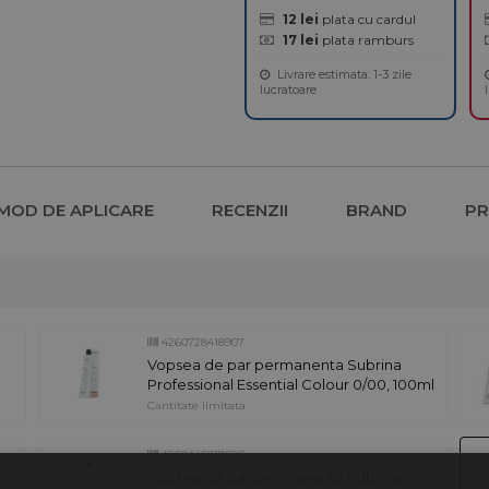
12 lei
plata cu cardul
17 lei
plata ramburs
Livrare estimata: 1-3 zile
lucratoare
MOD DE APLICARE
RECENZII
BRAND
P
4260728418907
Vopsea de par permanenta Subrina
Professional Essential Colour 0/00, 100ml
Cantitate limitata
4260446017826
Vopsea de par permanenta Subrina