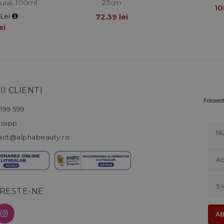
ral, 100ml
23cm
10
 Lei
72.39 lei
ei
II CLIENTI
Foloses
199 599
sapp
act@alphabeauty.ro
RESTE-NE