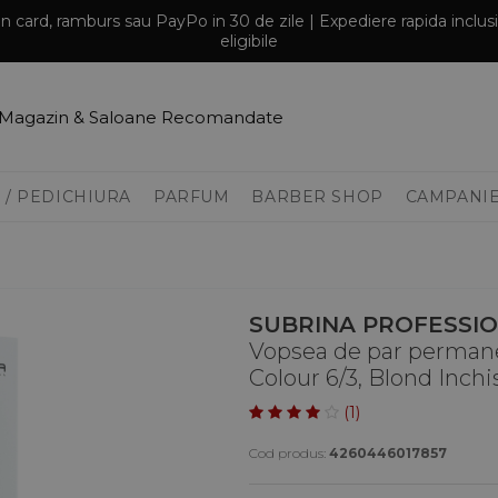
prin card, ramburs sau PayPo in 30 de zile | Expediere rapida inclu
eligibile
Magazin & Saloane Recomandate
 / PEDICHIURA
PARFUM
BARBER SHOP
CAMPANI
SUBRINA PROFESSI
Vopsea de par permane
Colour 6/3, Blond Inch
(1)
Cod produs:
4260446017857