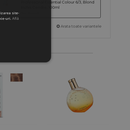
Professional Essential Colour 6/3, Blond
Inchis Cendre, 100ml
izarea site-
Stoc epuizat
kie-uri.
Află
Arata toate variantele