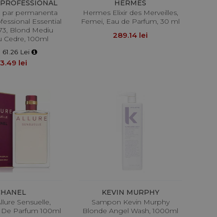
 PROFESSIONAL
HERMES
 par permanenta
Hermes Elixir des Merveilles,
fessional Essential
Femei, Eau de Parfum, 30 ml
/73, Blond Mediu
289.14 lei
u Cedre, 100ml
 61.26 Lei
3.49 lei
CHANEL
KEVIN MURPHY
llure Sensuelle,
Sampon Kevin Murphy
 De Parfum 100ml
Blonde Angel Wash, 1000ml