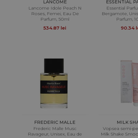
LANCOME
ESSENTIAL 
Lancome Idole Peach N
Essential Parf
Roses, Femei, Eau De
Bergamote, Unis
Parfum, 50ml
Parfum, 1
534.87 lei
90.34 l
FREDERIC MALLE
MILK SH
Frederic Malle Musc
Vopsea semi-p
Ravageur, Unisex, Eau de
Milk Shake Smoot