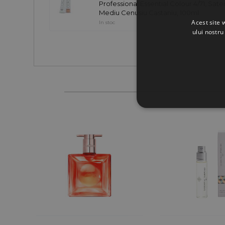
Professional Essential Colour 4/71, Sate
Mediu Cenusiu Castaniu, 100ml
Acest site 
In stoc
ului nostru