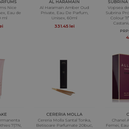
PARFUMS
AL HARAMAIN
SUBRINA
ums Nice
Al Haramain Amber Oud
Vopsea de
ex, Eau de
Private, Eau De Parfum,
Subrina Pro
0 ml
Unisex, 60ml
Colour 7
Castani
ei
331.45 lei
PRP:
4
AKE
CERERIA MOLLA
ermanenta
Cereria Molla Santal Tonka,
Chanel A
hies 7|7N,
Betisoare Parfumate 20buc,
Femei, Eau