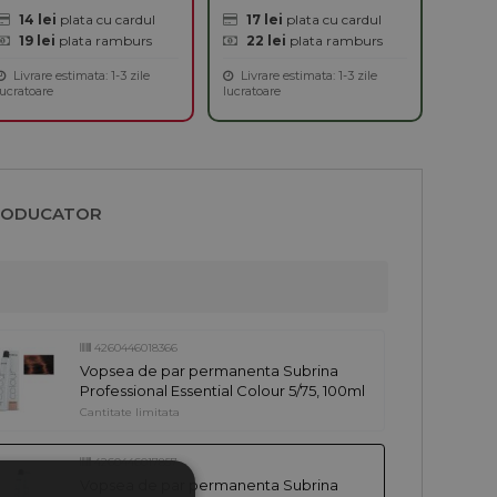
14 lei
plata cu cardul
17 lei
plata cu cardul
19 lei
plata ramburs
22 lei
plata ramburs
Livrare estimata: 1-3 zile
Livrare estimata: 1-3 zile
lucratoare
lucratoare
RODUCATOR
4260446018366
Vopsea de par permanenta Subrina
Professional Essential Colour 5/75, 100ml
Cantitate limitata
4260446017857
Vopsea de par permanenta Subrina