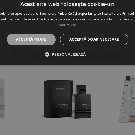
n
Professional Essential Colour 9/3, 100ml
Acest site web folosește cookie-uri
Cantitate limitata
web folosește cookie-uri pentru a îmbunătăți experiența utilizatorului. Prin util
 web, sunteți de acord cu toate cookie-urile în conformitate cu Politica de coo
mai multe
ACCEPTĂ TOATE
ACCEPTĂ DOAR NECESARE
PRODUSE
recomandate
PERSONALIZEAZĂ