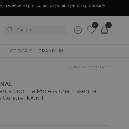
siv in weekend prin curieri disponibili pentru produsele
0
0
E
HOT DEALS
BRANDURI
ACASA
·
PAR
·
COLORARE
ONAL
nta Subrina Professional Essential
is Cendre, 100ml