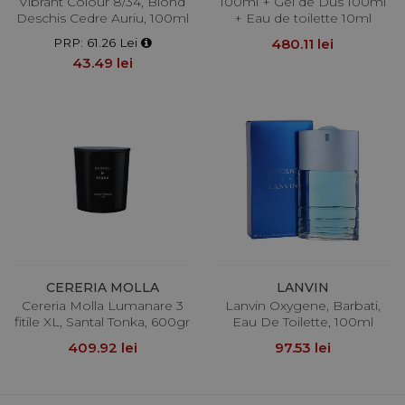
Vibrant Colour 8/34, Blond
100ml + Gel de Dus 100ml
Deschis Cedre Auriu, 100ml
+ Eau de toilette 10ml
PRP: 61.26 Lei
480.11 lei
43.49 lei
CERERIA MOLLA
LANVIN
Cereria Molla Lumanare 3
Lanvin Oxygene, Barbati,
fitile XL, Santal Tonka, 600gr
Eau De Toilette, 100ml
409.92 lei
97.53 lei