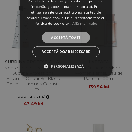
Acest site web folosește cookie-uri pentru a
îmbunătăți experiența utilizatorului. Prin
utilizarea site-ului nostru web, sunteți de
acord cu toate cookie-urile în conformitate cu
Politica de cookie-uri.
Află mai multe
ACCEPTĂ TOATE
ACCEPTĂ DOAR NECESARE
SUBRINA PROFESSIONAL
LATTAFA
PERSONALIZEAZĂ
Vopsea de par permanenta
Lattafa The Kingdom
Subrina Professional
Women Femei, Eau de
Essential Colour 9/1, Blond
Parfum, 100ml
Deschis Luminos Cenusiu,
139.54 lei
100ml
PRP: 61.26 Lei
43.49 lei