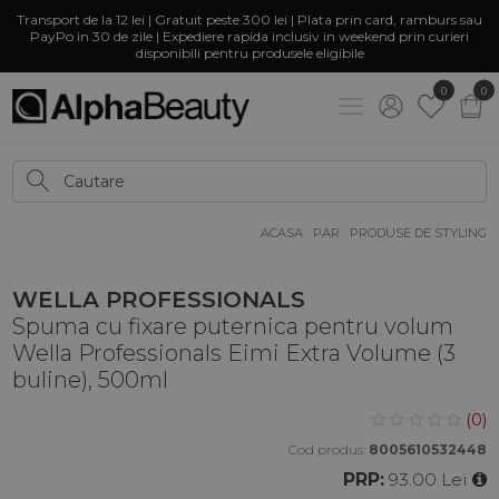
Transport de la 12 lei | Gratuit peste 300 lei | Plata prin card, ramburs sau
PayPo in 30 de zile | Expediere rapida inclusiv in weekend prin curieri
disponibili pentru produsele eligibile
0
0
ACASA
·
PAR
·
PRODUSE DE STYLING
WELLA PROFESSIONALS
Spuma cu fixare puternica pentru volum
Wella Professionals Eimi Extra Volume (3
buline), 500ml
(0)
Cod produs:
8005610532448
PRP:
93.00 Lei