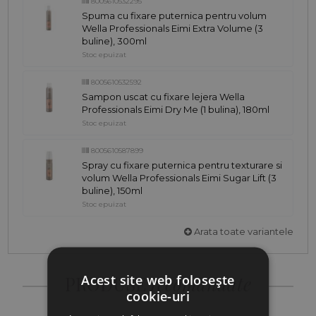
8005610532295
Spuma cu fixare puternica pentru volum
Wella Professionals Eimi Extra Volume (3
buline), 300ml
Stoc epuizat
8005610532592
Sampon uscat cu fixare lejera Wella
Professionals Eimi Dry Me (1 bulina), 180ml
Stoc epuizat
8005610587899
Spray cu fixare puternica pentru texturare si
volum Wella Professionals Eimi Sugar Lift (3
buline), 150ml
Stoc epuizat
Arata toate variantele
Acest site web folosește
PRODUSE
recomandate
cookie-uri