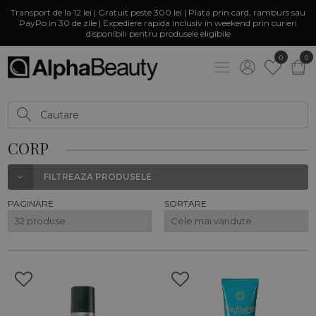
Transport de la 12 lei | Gratuit peste 300 lei | Plata prin card, ramburs sau
PayPo in 30 de zile | Expediere rapida inclusiv in weekend prin curieri
disponibili pentru produsele eligibile
0
0
CORP
FILTREAZA PRODUSELE
PAGINARE
SORTARE