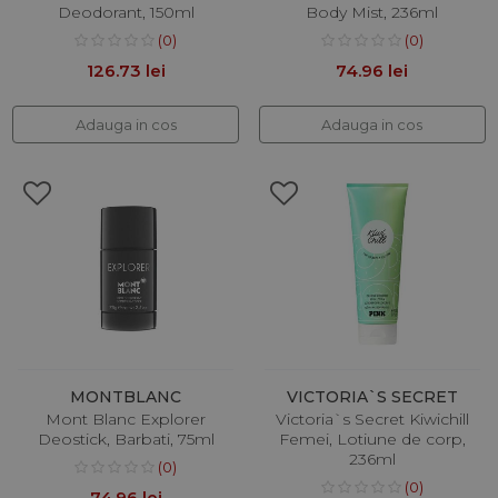
Deodorant, 150ml
Body Mist, 236ml
(0)
(0)
126.73 lei
74.96 lei
Adauga in cos
Adauga in cos
MONTBLANC
VICTORIA`S SECRET
Mont Blanc Explorer
Victoria`s Secret Kiwichill
Deostick, Barbati, 75ml
Femei, Lotiune de corp,
236ml
(0)
(0)
74.96 lei