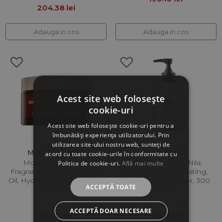
204.38 lei
Adauga in cos
Adauga in cos
Acest site web folosește
cookie-uri
Acest site web folosește cookie-uri pentru a
îmbunătăți experiența utilizatorului. Prin
utilizarea site-ului nostru web, sunteți de
MOROCCANOIL
MARIA NILA
acord cu toate cookie-urile în conformitate cu
Moroccanoil, Body
Maria Nila, Maria Nila,
Politica de cookie-uri.
Află mai multe
Fragrance Originale, Argan
Sulfates-Free, Hydrating,
Oil, Hydrating, Body Souffle,
Sapun Lichid, Ginger, 300
ACCEPTĂ TOATE
Daily, 200 ml
ml
(0)
(0)
ACCEPTĂ DOAR NECESARE
185.71 lei
90.21 lei