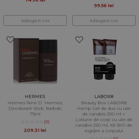
99.56 lei
Adauga in cos
Adauga in cos
HERMES
LABOR8
Hermes Terre D`Hermes,
Beauty Box LABOR8
Deodorant Stick, Barbati,
Hemp Gel de dus cu ulei
75ml
de canabis 250 ml +
Lotiune de corp cu ulei de
(0)
canabis 250 ml, Kit BIO de
209.31 lei
ingrijire a corpului
(0)