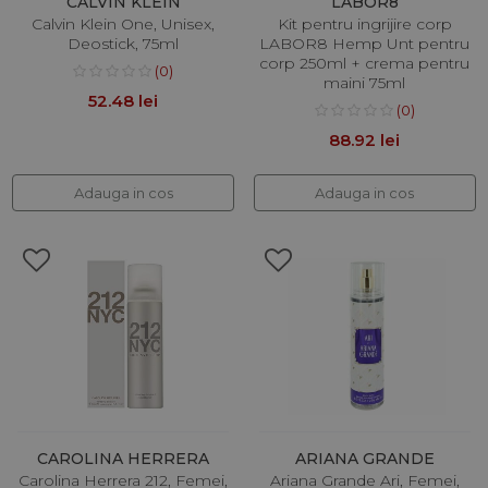
CALVIN KLEIN
LABOR8
Calvin Klein One, Unisex,
Kit pentru ingrijire corp
Deostick, 75ml
LABOR8 Hemp Unt pentru
corp 250ml + crema pentru
(0)
maini 75ml
52.48 lei
(0)
88.92 lei
Adauga in cos
Adauga in cos
CAROLINA HERRERA
ARIANA GRANDE
Carolina Herrera 212, Femei,
Ariana Grande Ari, Femei,