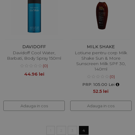
DAVIDOFF
MILK SHAKE
Davidoff Cool Water,
Lotiune pentru corp Milk
Barbati, Body Spray 150ml
Shake Sun & More
Sunscreen Milk SPF 30,
(0)
140ml
44.96 lei
(0)
PRP: 105.00 Lei
52.5 lei
Adauga in cos
Adauga in cos
1
2
3
4