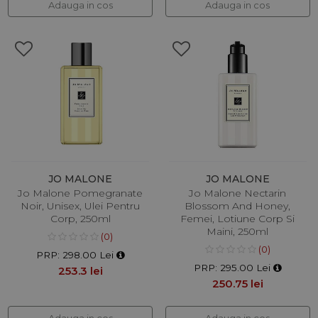
Adauga in cos
Adauga in cos
JO MALONE
JO MALONE
Jo Malone Pomegranate
Jo Malone Nectarin
Noir, Unisex, Ulei Pentru
Blossom And Honey,
Corp, 250ml
Femei, Lotiune Corp Si
Maini, 250ml
(0)
(0)
PRP: 298.00 Lei
PRP: 295.00 Lei
253.3 lei
250.75 lei
Adauga in cos
Adauga in cos