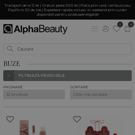
Transport de la 12 lei | Gratuit peste 300 lei | Plata prin card, ramburs sau
PayPo in 30 de zile | Expediere rapida inclusiv in weekend prin curieri
disponibili pentru produsele eligibile
0
0
BUZE
FILTREAZA PRODUSELE
PAGINARE
SORTARE