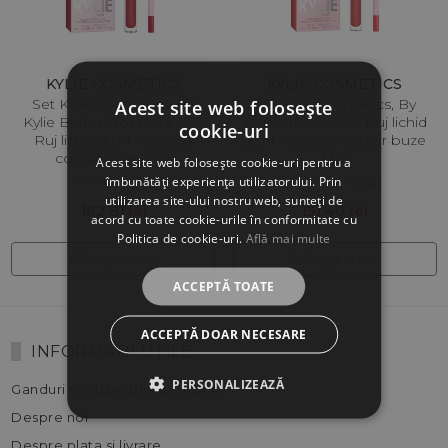
KYLIE COSMETICS
KYLIE COSMETICS
Set Kylie Cosmetics, By
Set Kylie Cosmetics, By
Acest site web folosește
Kylie Better Not Pout 103,
Kylie Kristen 500, Ruj lichid
cookie-uri
Ruj lichid 3 ml + Creion
3 ml + Creion contur buze
contur buze 1.1 g
1.1 g
Acest site web folosește cookie-uri pentru a
îmbunătăți experiența utilizatorului. Prin
(0)
(0)
utilizarea site-ului nostru web, sunteți de
162.81 lei
151.40 lei
acord cu toate cookie-urile în conformitate cu
Politica de cookie-uri.
Află mai multe
Adauga in cos
Adauga in cos
ACCEPTĂ TOATE
ACCEPTĂ DOAR NECESARE
INFORMATII UTILE
PERSONALIZEAZĂ
Ganduri Codate: Blogul unui AI
Despre noi
Despre plata si livrare