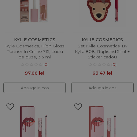
KYLIE COSMETICS
KYLIE COSMETICS
Kylie Cosmetics, High Gloss
Set Kylie Cosmetics, By
Partner In Crime 715, Luciu
Kylie 808, Ruj lichid 5 ml +
de buze, 3.3 ml
Sticker cadou
(0)
(0)
97.66 lei
63.47 lei
Adauga in cos
Adauga in cos