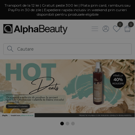
Transport de la 12 lei | Gratuit peste 300 lei | Plata prin card, ramburs sau
PayPo in 30 de zile | Expediere rapida inclusiv in weekend prin curieri
disponibili pentru produsele eligibile
0
0