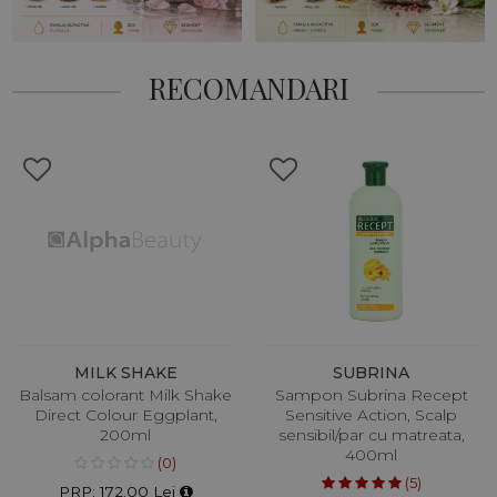
RECOMANDARI
MILK SHAKE
SUBRINA
Balsam colorant Milk Shake
Sampon Subrina Recept
Direct Colour Eggplant,
Sensitive Action, Scalp
200ml
sensibil/par cu matreata,
400ml
(0)
(5)
PRP: 172.00 Lei