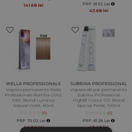
PRP: 61.52 Lei
141.68 lei
43.68 lei
WELLA PROFESSIONALS
SUBRINA PROFESSIONAL
Vopsea permanenta Wella
Vopsea de par permanenta
Professionals Illumina Color
Subrina Professional
9/60, Blond Luminos
Highlift Colour 11/2, Blond
Natural Violet, 60ml
Special Perlat, 100ml
(0)
(0)
PRP: 75.02 Lei
PRP: 61.26 Lei
44.04 lei
43.49 lei