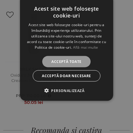
Acest site web folosește
cookie-uri
Acest site web folosește cookie-uri pentru a
îmbunătăți experiența utilizatorului. Prin
utilizarea site-ului nostru web, sunteți de
acord cu toate cookie-urile în conformitate cu
Politica de cookie-uri.
Află mai multe
ACCEPTĂ TOATE
MILK SHAKE
Oxidant 3% Milk Shake
ACCEPTĂ DOAR NECESARE
Creative 10 Vol, 950ml
(0)
PERSONALIZEAZĂ
PRP: 110.00 Lei
50.05 lei
Recomanda si castiga